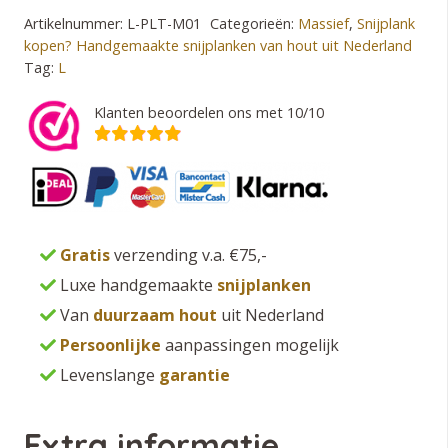
Artikelnummer:
L-PLT-M01
Categorieën:
Massief
,
Snijplank
aantal
kopen? Handgemaakte snijplanken van hout uit Nederland
Tag:
L
Klanten beoordelen ons met 10/10
Gratis
verzending v.a. €75,-
Luxe handgemaakte
snijplanken
Van
duurzaam hout
uit Nederland
Persoonlijke
aanpassingen mogelijk
Levenslange
garantie
Extra informatie