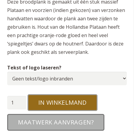
Deze broodplank is gemaakt uit één stuk massief
Plataan en voorzien (indien gekozen) van verzonken
handvatten waardoor de plank aan twee zijden te
gebruiken is. Hout van de Hollandse Plataan heeft
een prachtige oranje-rode gloed en heel veel
‘spiegeltjes’ dwars op de houtnerf. Daardoor is deze
plank ook geschikt als serveerplank.
Tekst of logo laseren?
L
IN WINKELMAND
Broodplank
en
MAATWERK AANVRAGEN?
Snijplank
Plataan