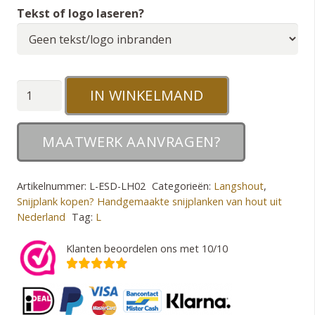
Tekst of logo laseren?
L
IN WINKELMAND
Serveer-
en
MAATWERK AANVRAGEN?
snijplank
Esdoorn
Artikelnummer:
L-ESD-LH02
Categorieën:
Langshout
,
op
Snijplank kopen? Handgemaakte snijplanken van hout uit
poten
Nederland
Tag:
L
aantal
Klanten beoordelen ons met 10/10