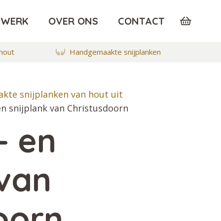
TWERK
OVER ONS
CONTACT
hout
Handgemaakte snijplanken
kte snijplanken van hout uit
en snijplank van Christusdoorn
- en
 van
oorn