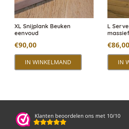
XL Snijplank Beuken
L Serve
eenvoud
massie
€
90,00
€
86,0
IN WINKELMAND
IN 
Klanten beoordelen ons met 10/10