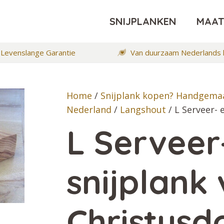
SNIJPLANKEN
MAA
Levenslange Garantie
Van duurzaam Nederlands 
Home
/
Snijplank kopen? Handgemaa
Nederland
/
Langshout
/ L Serveer- 
L Serveer
snijplank
Christusd