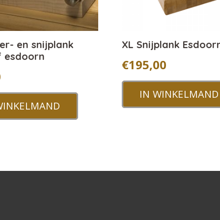
er- en snijplank
XL Snijplank Esdoor
f esdoorn
€
195,00
0
IN WINKELMAND
WINKELMAND