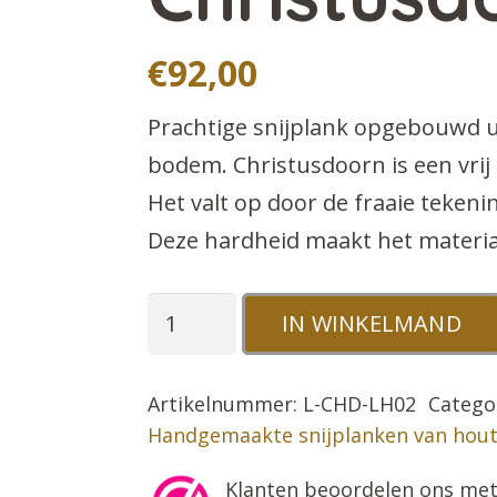
€
92,00
Prachtige snijplank opgebouwd u
bodem. Christusdoorn is een vri
Het valt op door de fraaie teken
Deze hardheid maakt het materiaal
L
IN WINKELMAND
Serveer-
en
Artikelnummer:
L-CHD-LH02
Catego
snijplank
Handgemaakte snijplanken van hout
van
Klanten beoordelen ons met