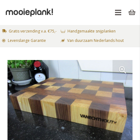
Gratis verzending v.a. €75,-
Handgemaakte snijplanken
Levenslange Garantie
Van duurzaam Nederlands hout