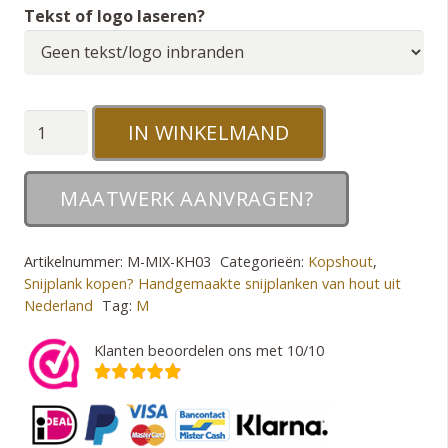
Tekst of logo laseren?
M
IN WINKELMAND
Snijplank
en
MAATWERK AANVRAGEN?
Hakblok
Mix
Artikelnummer:
M-MIX-KH03
Categorieën:
Kopshout
,
houtsoorten
Snijplank kopen? Handgemaakte snijplanken van hout uit
aantal
Nederland
Tag:
M
Klanten beoordelen ons met 10/10